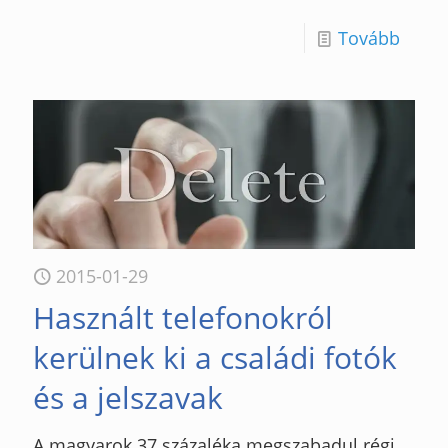
Tovább
2015-01-29
Használt telefonokról
kerülnek ki a családi fotók
és a jelszavak
A magyarok 37 százaléka megszabadul régi