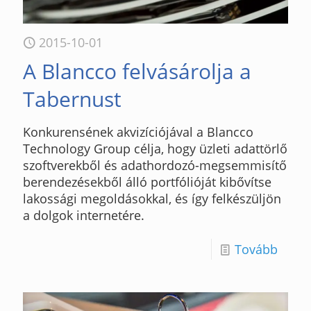
2015-10-01
A Blancco felvásárolja a
Tabernust
Konkurensének akvizíciójával a Blancco
Technology Group célja, hogy üzleti adattörlő
szoftverekből és adathordozó-megsemmisítő
berendezésekből álló portfólióját kibővítse
lakossági megoldásokkal, és így felkészüljön
a dolgok internetére.
Tovább