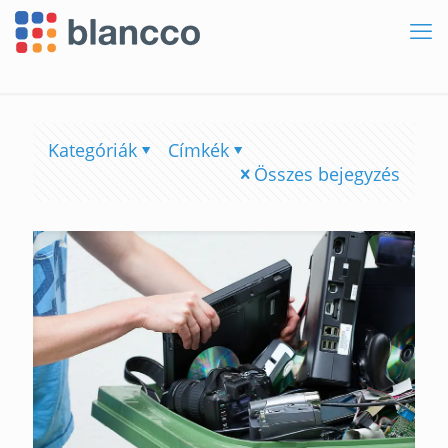
Kategóriák
Címkék
Összes bejegyzés