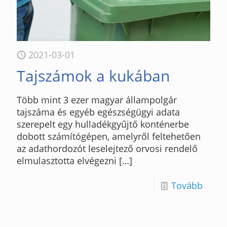
2021-03-01
Tajszámok a kukában
Több mint 3 ezer magyar állampolgár
tajszáma és egyéb egészségügyi adata
szerepelt egy hulladékgyűjtő konténerbe
dobott számítógépen, amelyről feltehetően
az adathordozót leselejtező orvosi rendelő
elmulasztotta elvégezni
[…]
Tovább