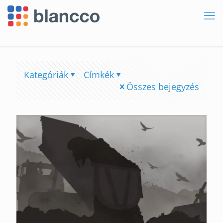
Kategóriák
Címkék
Összes bejegyzés