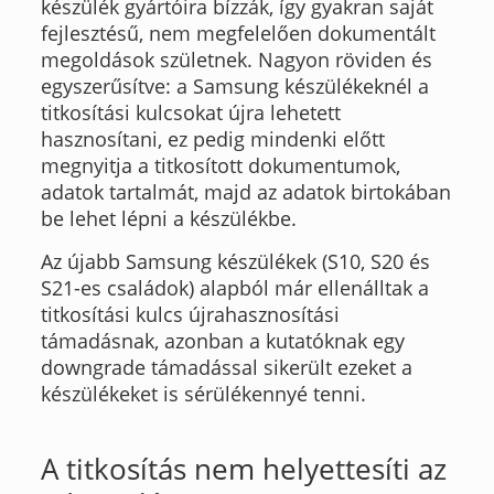
készülék gyártóira bízzák, így gyakran saját
fejlesztésű, nem megfelelően dokumentált
megoldások születnek. Nagyon röviden és
egyszerűsítve: a Samsung készülékeknél a
titkosítási kulcsokat újra lehetett
hasznosítani, ez pedig mindenki előtt
megnyitja a titkosított dokumentumok,
adatok tartalmát, majd az adatok birtokában
be lehet lépni a készülékbe.
Az újabb Samsung készülékek (S10, S20 és
S21-es családok) alapból már ellenálltak a
titkosítási kulcs újrahasznosítási
támadásnak, azonban a kutatóknak egy
downgrade támadással sikerült ezeket a
készülékeket is sérülékennyé tenni.
A titkosítás nem helyettesíti az