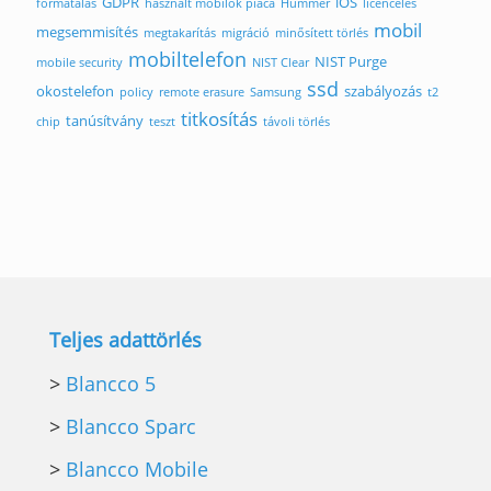
GDPR
iOS
formatálás
használt mobilok piaca
Hummer
licencelés
mobil
megsemmisítés
megtakarítás
migráció
minősített törlés
mobiltelefon
NIST Purge
mobile security
NIST Clear
ssd
okostelefon
szabályozás
policy
remote erasure
Samsung
t2
titkosítás
tanúsítvány
chip
teszt
távoli törlés
Teljes adattörlés
>
Blancco 5
>
Blancco Sparc
>
Blancco Mobile