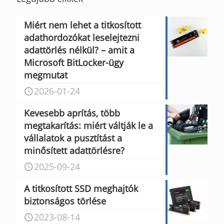
Miért nem lehet a titkosított
adathordozókat leselejtezni
adattörlés nélkül? – amit a
Microsoft BitLocker-ügy
megmutat
2026-01-24
Kevesebb aprítás, több
megtakarítás: miért váltják le a
vállalatok a pusztítást a
minősített adattörlésre?
2025-09-24
A titkosított SSD meghajtók
biztonságos törlése
2023-08-14