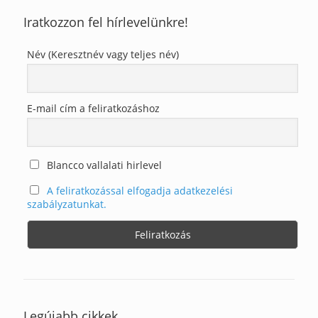
Iratkozzon fel hírlevelünkre!
Név (Keresztnév vagy teljes név)
E-mail cím a feliratkozáshoz
Blancco vallalati hirlevel
A feliratkozással elfogadja adatkezelési
szabályzatunkat.
Legújabb cikkek