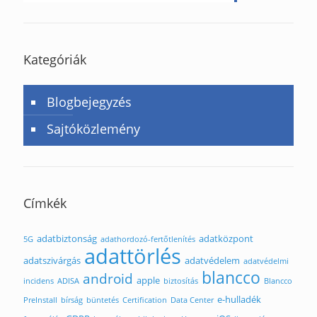
Kategóriák
Blogbejegyzés
Sajtóközlemény
Címkék
adatbiztonság
adatközpont
5G
adathordozó-fertőtlenítés
adattörlés
adatszivárgás
adatvédelem
adatvédelmi
blancco
android
apple
incidens
ADISA
biztosítás
Blancco
e-hulladék
PreInstall
bírság
büntetés
Certification
Data Center