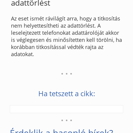
adattörlést
Az eset ismét rávilágít arra, hogy a titkosítás
nem helyettesítheti az adattörlést. A
leselejtezett telefonokat adattárolóját akkor
is véglegesen és minősítetten kell törölni, ha
korábban titkosítással védték rajta az
adatokat.
Ha tetszett a cikk:
Érdeklik a hasonló hírek?